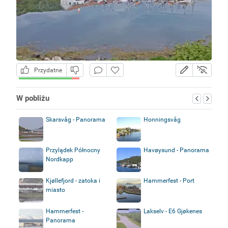
Przydatne
W pobliżu
Skarsvåg - Panorama
Honningsvåg
Przylądek Północny
Havøysund - Panorama
Nordkapp
Kjøllefjord - zatoka i
Hammerfest - Port
miasto
Hammerfest -
Lakselv - E6 Gjøkenes
Panorama