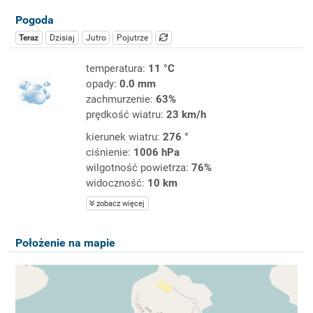
Pogoda
Teraz
Dzisiaj
Jutro
Pojutrze
temperatura:
11 °C
opady:
0.0 mm
zachmurzenie:
63%
prędkość wiatru:
23 km/h
kierunek wiatru:
276 °
ciśnienie:
1006 hPa
wilgotność powietrza:
76%
widoczność:
10 km
zobacz więcej
Położenie na mapie