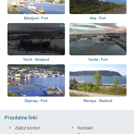
Båtsfjord - Port
Alta - Port
Talvik - Altafjord
Vardø - Port
Skjervøy - Port
Reinøya - Stakkvik
Przydatne linki
Załóż konto!
Kontakt