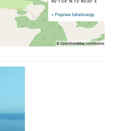
40°1'54" N 15°40'30" E
» Popraw lokalizację