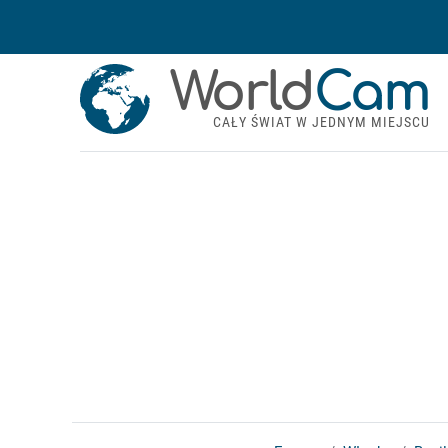
World
Cam
CAŁY ŚWIAT W JEDNYM MIEJSCU