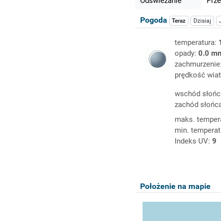
Odświeżanie
Prze
Pogoda
Teraz
Dzisiaj
temperatura:
opady:
0.0 m
zachmurzenie
prędkość wiat
wschód słońc
zachód słońc
maks. temper
min. temperat
Indeks UV:
9
Położenie na mapie