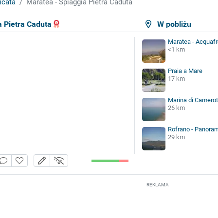
icata
Maratea - Spiaggia Pietra Caduta
a Pietra Caduta
W pobliżu
Maratea - Acquaf
<1 km
Praia a Mare
17 km
Marina di Camero
26 km
Rofrano - Panora
29 km
REKLAMA