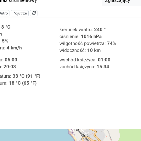
kaz strumieniowy
Zgłaszający
Jutro
Pojutrze
18 °C
kierunek wiatru:
240 °
m
ciśnienie:
1016 hPa
:
5%
wilgotność powietrza:
74%
ru:
4 km/h
widoczność:
10 km
a:
06:00
wschód księżyca:
01:00
a:
20:03
zachód księżyca:
15:34
atura:
33 °C (91 °F)
ura:
18 °C (65 °F)