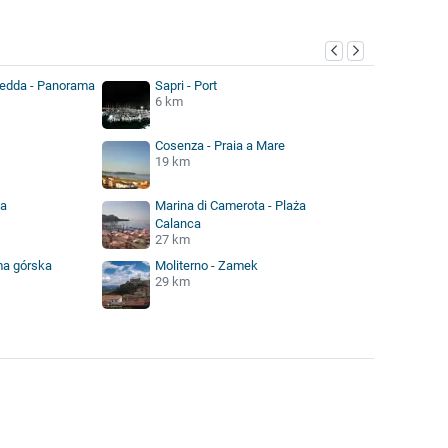
redda - Panorama
Sapri - Port
6 km
Cosenza - Praia a Mare
19 km
ta
Marina di Camerota - Plaża
Calanca
27 km
ma górska
Moliterno - Zamek
29 km