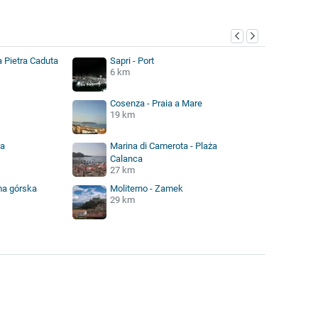
a Pietra Caduta
Sapri - Port
6 km
Cosenza - Praia a Mare
19 km
ta
Marina di Camerota - Plaża
Calanca
27 km
ma górska
Moliterno - Zamek
29 km