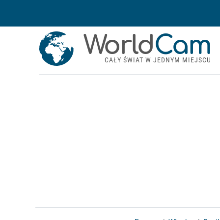
World
Cam
CAŁY ŚWIAT W JEDNYM MIEJSCU