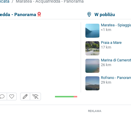
icata
Maratea - Acquafredda - Panorama
redda - Panorama
W pobliżu
Maratea - Spiaggi
<1 km
Praia a Mare
17 km
Marina di Camero
26 km
Rofrano - Panora
29 km
REKLAMA