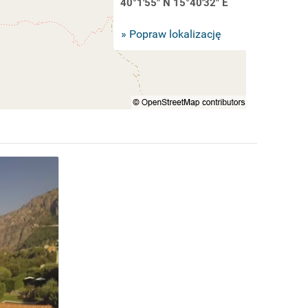
40°1'55" N 15°40'32" E
» Popraw lokalizację