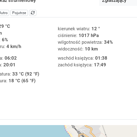
kaz strumieniowy
Zgłaszający
Jutro
Pojutrze
29 °C
kierunek wiatru:
12 °
m
ciśnienie:
1017 hPa
:
6%
wilgotność powietrza:
34%
ru:
4 km/h
widoczność:
10 km
a:
06:02
wschód księżyca:
01:38
a:
20:01
zachód księżyca:
17:49
atura:
33 °C (92 °F)
ura:
18 °C (65 °F)