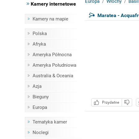
Europa
Włochy
Basil
Kamery internetowe
Maratea - Acquaf
Kamery na mapie
Polska
Afryka
Ameryka Północna
Ameryka Południowa
Australia & Oceania
Azja
Bieguny
Przydatne
Europa
Tematyka kamer
Noclegi