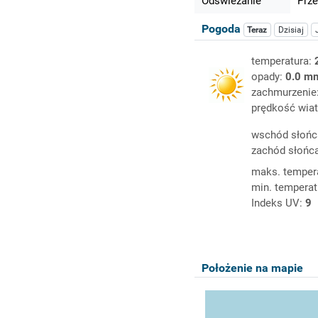
Odświeżanie
Prze
Pogoda
Teraz
Dzisiaj
temperatura:
opady:
0.0 m
zachmurzenie
prędkość wiat
wschód słońc
zachód słońc
maks. temper
min. temperat
Indeks UV:
9
Położenie na mapie