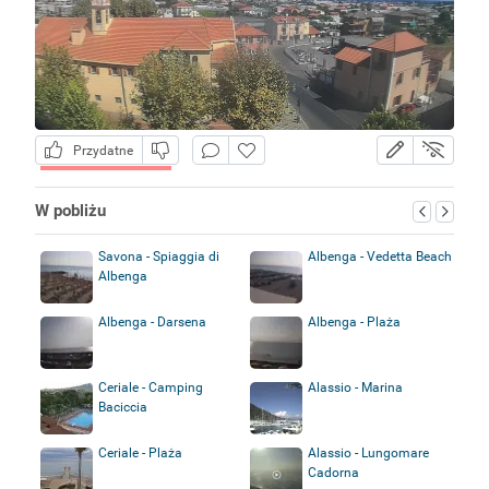
Przydatne
W pobliżu
Savona - Spiaggia di
Albenga - Vedetta Beach
Albenga
Albenga - Darsena
Albenga - Plaża
Ceriale - Camping
Alassio - Marina
Baciccia
Ceriale - Plaża
Alassio - Lungomare
Cadorna