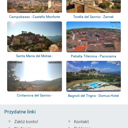
Campobasso - Castello Monforte
Torella del Sannio - Zamek
Santa Maria del Molise -
Petrella Tifernina - Panorama
Sant'Angelo in...
Civitanova del Sannio -
Bagnoli del Trigno - Domus Hotel
Panorama
Resort...
Przydatne linki
Załóż konto!
Kontakt