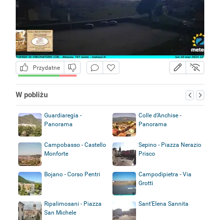
Przydatne
W pobliżu
Guardiaregia -
Colle d’Anchise -
Panorama
Panorama
Campobasso - Castello
Sepino - Piazza Nerazio
Monforte
Prisco
Bojano - Corso Pentri
Campodipietra - Via
Grotti
Ripalimosani - Piazza
Sant'Elena Sannita
San Michele