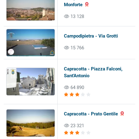
Monforte
13 128
Campodipietra - Via Grotti
15 766
Capracotta - Piazza Falconi,
Sant'Antonio
64 890
Capracotta - Prato Gentile
23 321