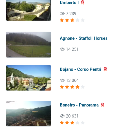
Umberto I
7 239
Agnone - Staffoli Horses
14 251
Bojano - Corso Pentri
13 064
Bonefro - Panorama
20 631