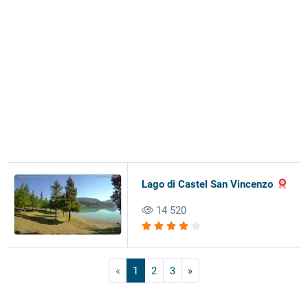
Lago di Castel San Vincenzo
14 520
«
1
2
3
»