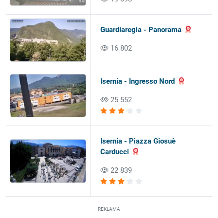
Guardiaregia - Panorama
16 802
Isernia - Ingresso Nord
25 552
Isernia - Piazza Giosuè
Carducci
22 839
REKLAMA