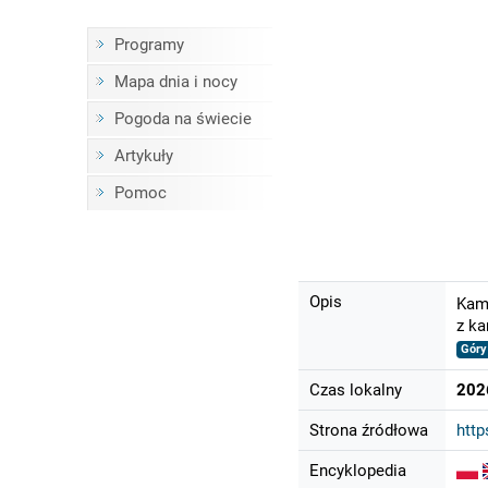
Programy
Mapa dnia i nocy
Pogoda na świecie
Artykuły
Pomoc
Opis
Kame
z ka
Góry
Czas lokalny
202
Strona źródłowa
htt
Encyklopedia