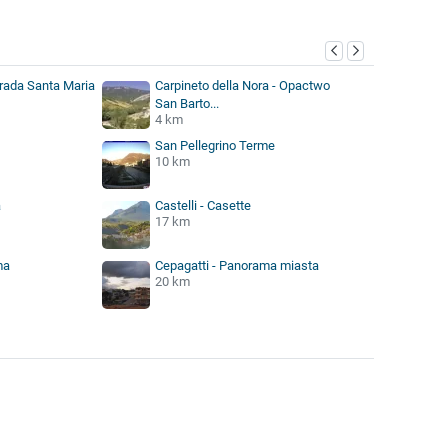
ntrada Santa Maria
Carpineto della Nora - Opactwo
San Barto...
4 km
San Pellegrino Terme
10 km
a
Castelli - Casette
17 km
ma
Cepagatti - Panorama miasta
20 km