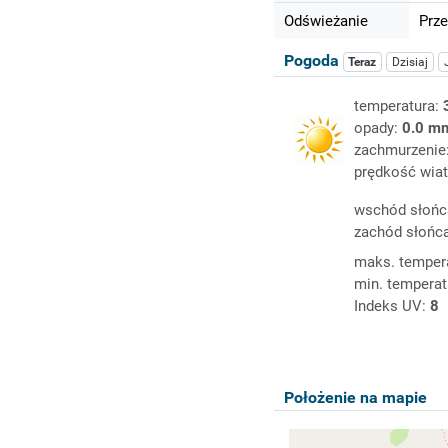
Odświeżanie
Prze
Pogoda
Teraz
Dzisiaj
temperatura:
opady:
0.0 m
zachmurzenie
prędkość wiat
wschód słońc
zachód słońc
maks. temper
min. temperat
Indeks UV:
8
Położenie na mapie