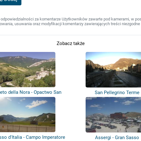
 odpowiedzialności za komentarze Użytkowników zawarte pod kamerami, w post
wania, usuwania oraz modyfikacji komentarzy zawierających treści niezgodne 
Zobacz także
eto della Nora - Opactwo San
San Pellegrino Terme
Barto...
sso d'Italia - Campo Imperatore
Assergi - Gran Sasso