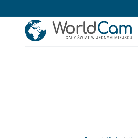
World
Cam
CAŁY ŚWIAT W JEDNYM MIEJSCU