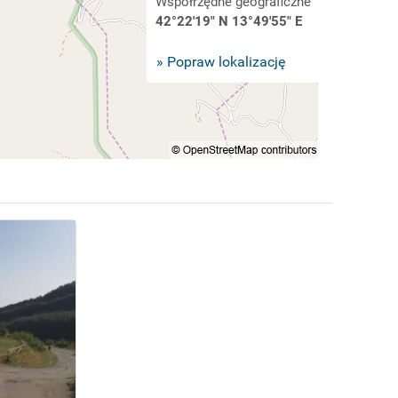
Współrzędne geograficzne
42°22'19" N 13°49'55" E
» Popraw lokalizację