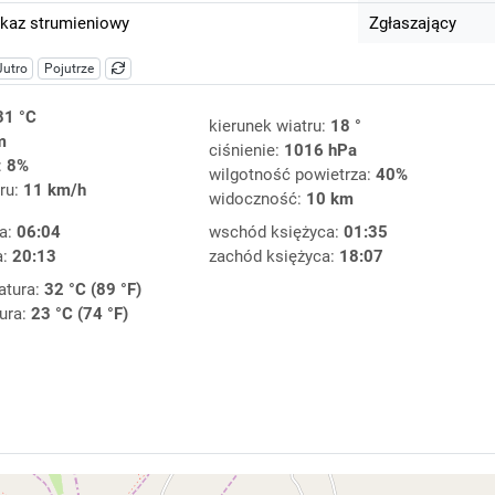
kaz strumieniowy
Zgłaszający
Jutro
Pojutrze
31 °C
kierunek wiatru:
18 °
m
ciśnienie:
1016 hPa
:
8%
wilgotność powietrza:
40%
ru:
11 km/h
widoczność:
10 km
a:
06:04
wschód księżyca:
01:35
a:
20:13
zachód księżyca:
18:07
atura:
32 °C (89 °F)
ura:
23 °C (74 °F)