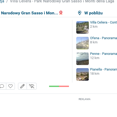
zja
Villa Celiera - Park Narodowy Gran Sasso i Monti della Laga
rk Narodowy Gran Sasso i Mon...
W pobliżu
Villa Celiera - Co
2 km
Ofena - Panorama
8 km
Penne - Panoram
12 km
Pianella - Panora
18 km
REKLAMA