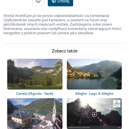
Dodaj
Wortal WorldCam.pl nie ponosi odpowiedzialności za komentarze
Użytkowników zawarte pod kamerami, w postach na forum oraz
jakichkolwiek innych miejscach wortalu. Zastrzegamy sobie prawo
blokowania, usuwania oraz modyfikacji komentarzy zawierających treści
niezgodne z polskim prawem lub uznane jako obraźliwe.
Zobacz także
Canale d'Agordo - Garés
Alleghe - Lago di Alleghe