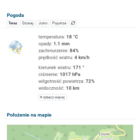
Pogoda
Teraz
Dzisiaj
Jutro
Pojutrze
temperatura:
18 °C
opady:
1.1 mm
zachmurzenie:
84%
prędkość wiatru:
4 km/h
kierunek wiatru:
171 °
ciśnienie:
1017 hPa
wilgotność powietrza:
72%
widoczność:
10 km
zobacz więcej
Położenie na mapie