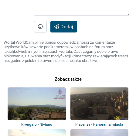
Dodaj
Wortal WorldCam.pl nie ponosi odpowiedzialności za komentarze
Użytkowników zawarte pod kamerami, w postach na forum oraz
jakichkolwiek innych miejscach wortalu. Zastrzegamy sobie prawo
blokowania, usuwania oraz modyfikacji komentarzy zawierających treści
niezgodne z polskim prawem lub uznane jako obraźliwe.
Zobacz także
Rivergaro - Niviano
Piacenza - Panorama miasta