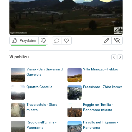
Przydatne
W pobliżu
Viano - San Giovanni di
Villa Minozzo - Febbio
Querciola
Quattro Castella
Frassinoro - Zbiór kamer
Traversetolo - Stare
Reggio nell’Emilia -
miasto
Panorama miasta
Reggio nell’Emilia -
Pavullo nel Frignano -
Panorama
Panorama