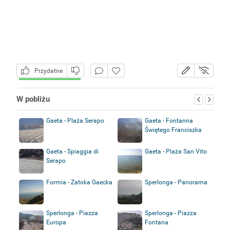
Przydatne
W pobliżu
Gaeta - Plaża Serapo
Gaeta - Fontanna
Świętego Franciszka
Gaeta - Spiaggia di
Gaeta - Plaża San Vito
Serapo
Formia - Zatoka Gaecka
Sperlonga - Panorama
Sperlonga - Piazza
Sperlonga - Piazza
Europa
Fontana