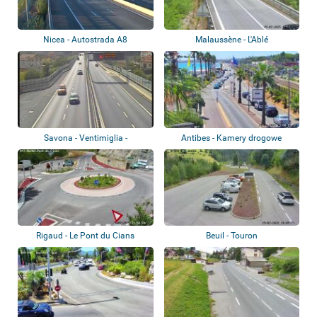
Nicea - Autostrada A8
Malaussène - L'Ablé
Savona - Ventimiglia -
Antibes - Kamery drogowe
Autostrada A10
Rigaud - Le Pont du Cians
Beuil - Touron