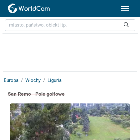
Europa
Włochy
Liguria
San Remo - Pole golfowe