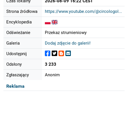
Czas lokalny
2026-08-09 16:22 CEST
Strona źródłowa
https://www.youtube.com/@circologol...
Encyklopedia
Odświeżanie
Przekaz strumieniowy
Galeria
Dodaj zdjęcie do galerii!
Udostępnij
Odsłony
3 233
Zgłaszający
Anonim
Reklama