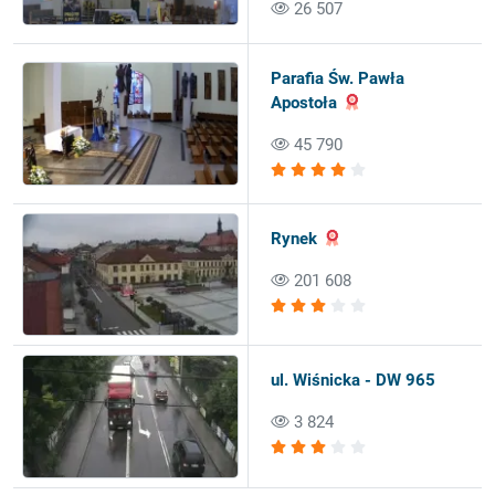
26 507
Parafia Św. Pawła
Apostoła
45 790
Rynek
201 608
ul. Wiśnicka - DW 965
3 824