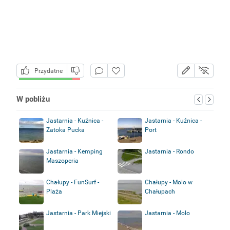
Przydatne
W pobliżu
Jastarnia - Kuźnica -
Jastarnia - Kuźnica -
Zatoka Pucka
Port
Jastarnia - Kemping
Jastarnia - Rondo
Maszoperia
Chałupy - FunSurf -
Chałupy - Molo w
Plaża
Chałupach
Jastarnia - Park Miejski
Jastarnia - Molo