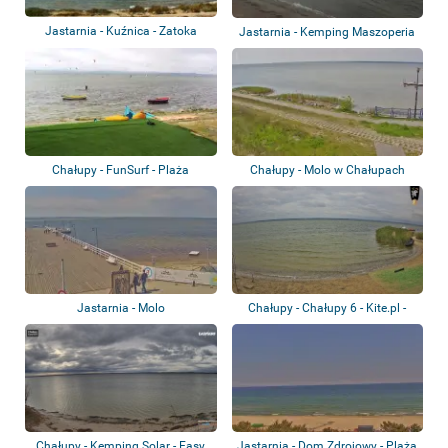
Jastarnia - Kuźnica - Zatoka
Jastarnia - Kemping Maszoperia
Pucka
Chałupy - FunSurf - Plaża
Chałupy - Molo w Chałupach
Jastarnia - Molo
Chałupy - Chałupy 6 - Kite.pl -
Plaża
Chałupy - Kemping Solar - Easy
Jastarnia - Dom Zdrojowy - Plaża