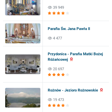
39 949
Parafia Św. Jana Pawła II
4 477
Przydonica - Parafia Matki Bożej
Różańcowej
20 697
Rożnów - Jezioro Rożnowskie
19 473