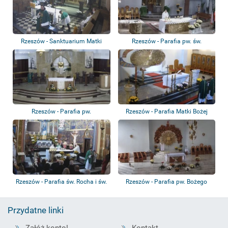
Rzeszów - Sanktuarium Matki
Rzeszów - Parafia pw. św.
Bożej Rzeszo...
Rodziny
Rzeszów - Parafia pw.
Rzeszów - Parafia Matki Bożej
Błogosławionej Kar...
Różańcowej
Rzeszów - Parafia św. Rocha i św.
Rzeszów - Parafia pw. Bożego
Marcin...
Ciała
Przydatne linki
Załóż konto!
Kontakt