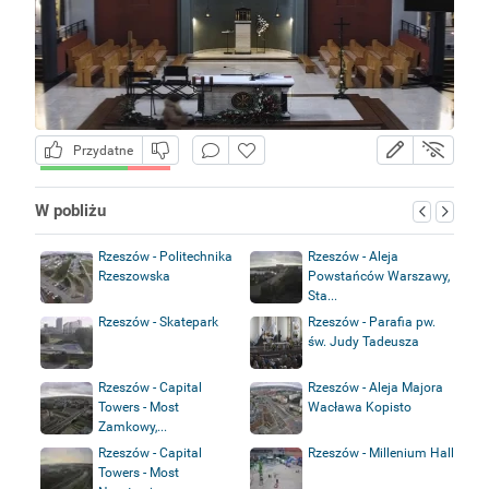
Przydatne
W pobliżu
Rzeszów - Politechnika
Rzeszów - Aleja
Rzeszowska
Powstańców Warszawy,
Sta...
Rzeszów - Skatepark
Rzeszów - Parafia pw.
św. Judy Tadeusza
Rzeszów - Capital
Rzeszów - Aleja Majora
Towers - Most
Wacława Kopisto
Zamkowy,...
Rzeszów - Capital
Rzeszów - Millenium Hall
Towers - Most