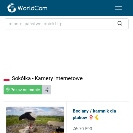
Sokółka - Kamery internetowe
Pokaż na mapie
Bociany / karmnik dla
ptaków
70 590