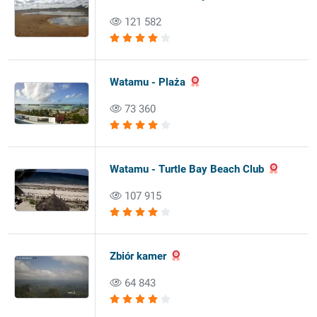
121 582
Watamu - Plaża
73 360
Watamu - Turtle Bay Beach Club
107 915
Zbiór kamer
64 843