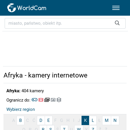
Afryka - kamery internetowe
Afryka:
404 kamery
Ogranicz do:
Wybierz region
A
B
C
Ć
D
E
F
G
H
I
J
K
L
Ł
M
N
O
P
Q
R
S
Ś
T
U
W
Y
Z
Ź
Ż