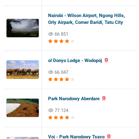
Nairobi - Wilson Airport, Ngong Hills,
Orly Airpark, Corner Baridi, Tatu City
66 851
ol Donyo Lodge - Wodopój
66 047
Park Narodowy Aberdare
77 124
Voi - Park Narodowy Tsavo