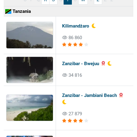
Tanzania
Kilimandżaro
86 860
Zanzibar - Bwejuu
34 816
Zanzibar - Jambiani Beach
27 879