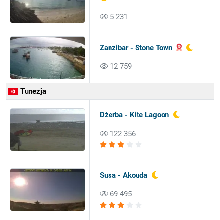
5 231
Zanzibar - Stone Town
12 759
Tunezja
Dżerba - Kite Lagoon
122 356
Susa - Akouda
69 495