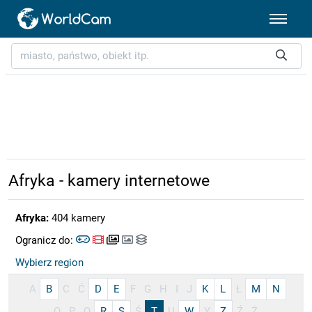
Afryka - kamery internetowe
Afryka:
404 kamery
Ogranicz do:
Wybierz region
A
B
C
Ć
D
E
F
G
H
I
J
K
L
Ł
M
N
O
P
Q
R
S
Ś
T
U
W
Y
Z
Ź
Ż