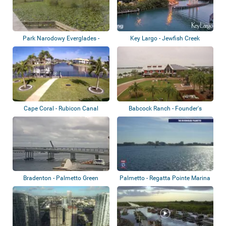
Park Narodowy Everglades -
Key Largo - Jewfish Creek
Anhinga Trail
Cape Coral - Rubicon Canal
Babcock Ranch - Founder's
Square
Bradenton - Palmetto Green
Palmetto - Regatta Pointe Marina
Bridge