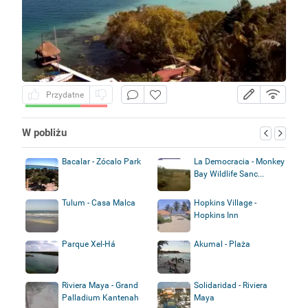
Przydatne
W pobliżu
Bacalar - Zócalo Park
La Democracia - Monkey
Bay Wildlife Sanc...
Tulum - Casa Malca
Hopkins Village -
Hopkins Inn
Parque Xel-Há
Akumal - Plaża
Riviera Maya - Grand
Solidaridad - Riviera
Palladium Kantenah
Maya