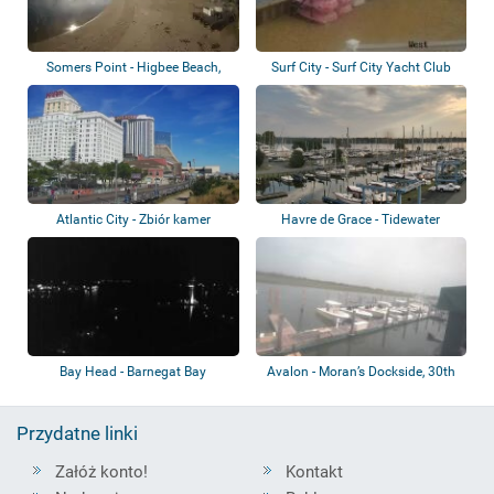
Somers Point - Higbee Beach,
Surf City - Surf City Yacht Club
Broadway
Atlantic City - Zbiór kamer
Havre de Grace - Tidewater
Marina
Bay Head - Barnegat Bay
Avalon - Moran’s Dockside, 30th
Street b...
Przydatne linki
Załóż konto!
Kontakt