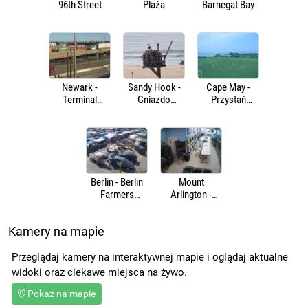
96th Street
Plaża
Barnegat Bay
Newark -
Sandy Hook -
Cape May -
Terminal
Gniazdo
Przystań
kontenerowy
rybołowa
promowa
Berlin - Berlin
Mount
Farmers
Arlington -
Market
Pralnia
Kamery na mapie
Przeglądaj kamery na interaktywnej mapie i oglądaj aktualne
widoki oraz ciekawe miejsca na żywo.
Pokaż na mapie