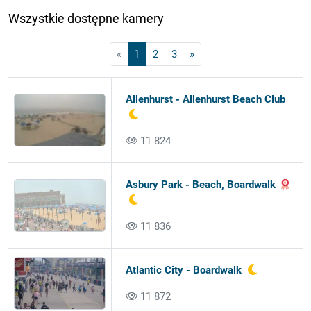
Wszystkie dostępne kamery
«
1
2
3
»
Allenhurst - Allenhurst Beach Club
11 824
Asbury Park - Beach, Boardwalk
11 836
Atlantic City - Boardwalk
11 872