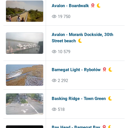
Avalon - Boardwalk
19 750
Avalon - Moran’s Dockside, 30th
Street beach
10 579
Barnegat Light - Rybołów
2 292
Basking Ridge - Town Green
518
Bay Head - Barnegat Bay