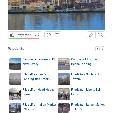
Przydatne
W pobliżu
Camden - Pancernik USS
Camden - Moshulu,
New Jersey
Penns Landing
Filadelfia - Penn's
Filadelfia - Society Hill
Landing, Ben Frankli...
Towers
Filadelfia - Head House
Filadelfia - Liberty Bell
Square
Center
Filadelfia - Italian Market
Filadelfia - Italian Market
- 9th Street
Talluto's