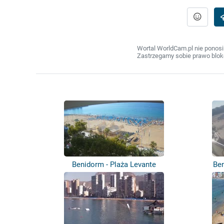
Wortal WorldCam.pl nie ponosi
Zastrzegamy sobie prawo bloko
Benidorm - Plaża Levante
Ben