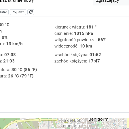
kaz strumieniowy
Zgłaszający
Jutro
Pojutrze
30 °C
kierunek wiatru:
181 °
m
ciśnienie:
1015 hPa
:
0%
wilgotność powietrza:
56%
ru:
13 km/h
widoczność:
10 km
a:
07:08
wschód księżyca:
01:52
a:
21:03
zachód księżyca:
17:47
atura:
30 °C (86 °F)
ura:
26 °C (79 °F)