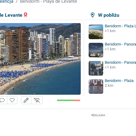
lencja
Benidorm - Playa de Levante
de Levante
W pobliżu
Benidorm - Plaża 
<1 km
Benidorm - Panor
<1 km
Benidorm - Panor
<1 km
Benidorm - Plaża
2 km
REKLAMA