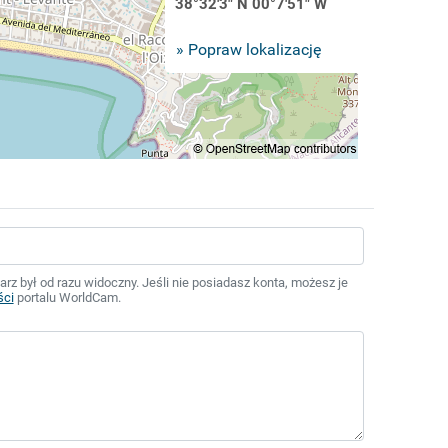
38°32'3" N 00°7'51" W
» Popraw lokalizację
z był od razu widoczny. Jeśli nie posiadasz konta, możesz je
ści
portalu WorldCam.