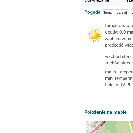
Odświeżanie
Prze
Pogoda
Teraz
Dzisiaj
temperatura:
opady:
0.0 m
zachmurzenie
prędkość wiat
wschód słońc
zachód słońc
maks. temper
min. temperat
Indeks UV:
9
Położenie na mapie