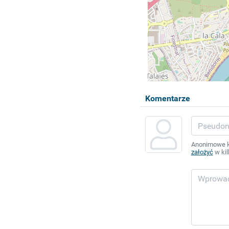
Komentarze
Anonimowe ko
założyć
w kil