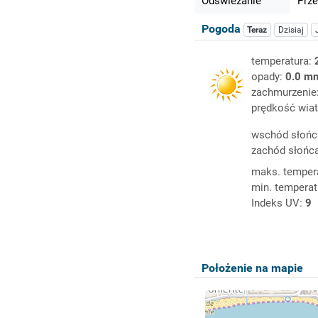
Odświeżanie
Prze
Pogoda
Teraz
Dzisiaj
temperatura:
opady:
0.0 m
zachmurzenie
prędkość wiat
wschód słońc
zachód słońc
maks. temper
min. temperat
Indeks UV:
9
Położenie na mapie