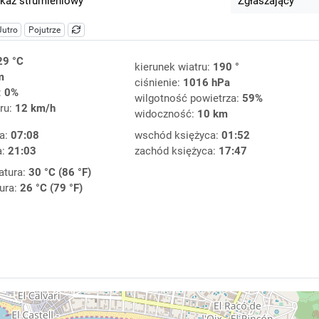
kaz strumieniowy
Zgłaszający
Jutro
Pojutrze
29 °C
kierunek wiatru:
190 °
m
ciśnienie:
1016 hPa
:
0%
wilgotność powietrza:
59%
ru:
12 km/h
widoczność:
10 km
a:
07:08
wschód księżyca:
01:52
a:
21:03
zachód księżyca:
17:47
atura:
30 °C (86 °F)
ura:
26 °C (79 °F)