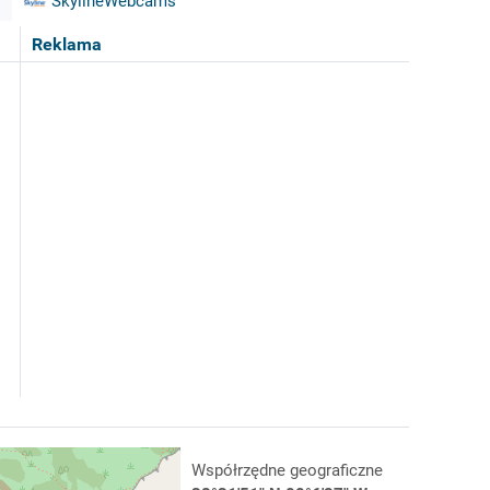
SkylineWebcams
Reklama
Współrzędne geograficzne