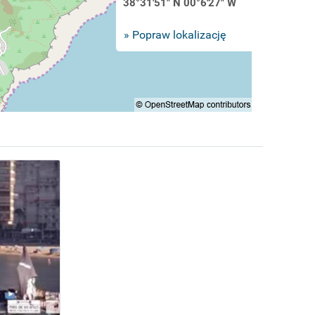
38°31'51" N 00°6'27" W
» Popraw lokalizację