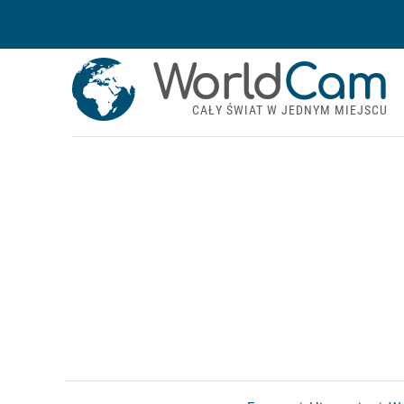
World
Cam
CAŁY ŚWIAT W JEDNYM MIEJSCU