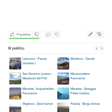
Przydatne
W pobliżu
Latronico - Piazza
Moliterno - Zamek
Umberto I
San Severino Lucano -
Marsicovetere -
Massiccio del Poll...
Panorama
Maratea - Acquafredda -
Maratea - Spiaggia
Panorama
Pietra Caduta
Stigliano - Zbiór kamer
Padula - Borgo Antico