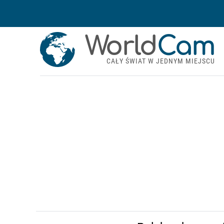
World
Cam
CAŁY ŚWIAT W JEDNYM MIEJSCU