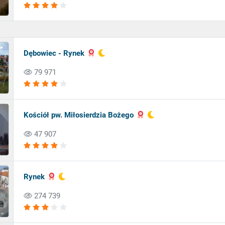
Dębowiec - Rynek
79 971
Kościół pw. Miłosierdzia Bożego
47 907
Rynek
274 739