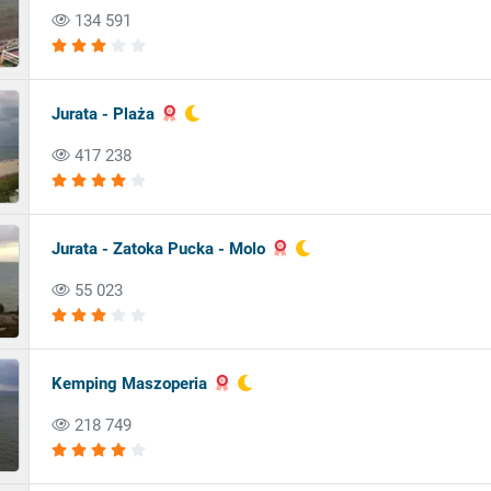
134 591
Jurata - Plaża
417 238
Jurata - Zatoka Pucka - Molo
55 023
Kemping Maszoperia
218 749