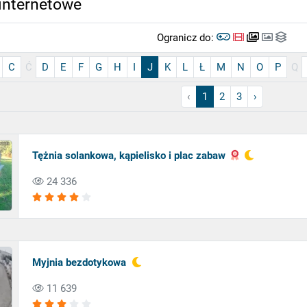
internetowe
Ogranicz do:
C
Ć
D
E
F
G
H
I
J
K
L
Ł
M
N
O
P
Q
‹
1
2
3
›
Tężnia solankowa, kąpielisko i plac zabaw
24 336
Myjnia bezdotykowa
11 639