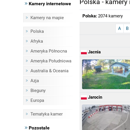
Polska - kamery 
Kamery internetowe
Polska:
2074 kamery
Kamery na mapie
A
B
Polska
Afryka
Ameryka Północna
Jacnia
Ameryka Południowa
Australia & Oceania
Azja
Bieguny
Jarocin
Europa
Tematyka kamer
Pozostałe