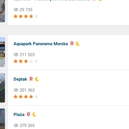
29 735
Aquapark Panorama Morska
211 523
Deptak
201 363
Plaża
379 265