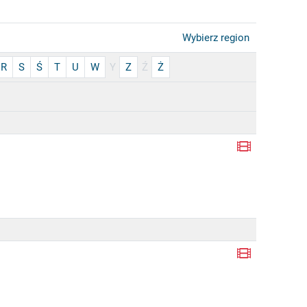
Wybierz region
R
S
Ś
T
U
W
Y
Z
Ź
Ż