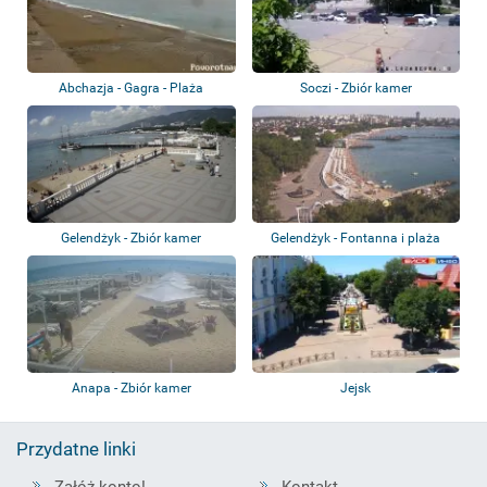
Abchazja - Gagra - Plaża
Soczi - Zbiór kamer
Gelendżyk - Zbiór kamer
Gelendżyk - Fontanna i plaża
Anapa - Zbiór kamer
Jejsk
Przydatne linki
Załóż konto!
Kontakt