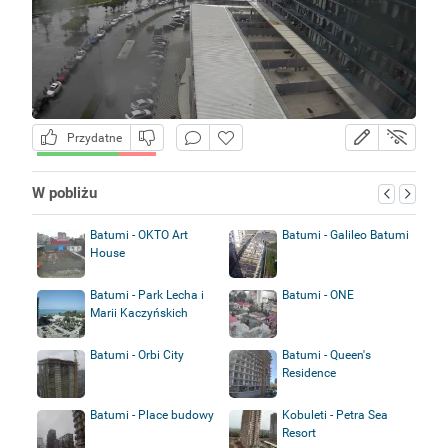
Przydatne
W pobliżu
Batumi - OKTO Art
Batumi - Galileo Batumi
House
Batumi - Park Lecha i
Batumi - ONE
Marii Kaczyńskich
Batumi - Orbi City
Batumi - Queen's
Residence
Batumi - Place budowy
Kobuleti - Petra Sea
Resort