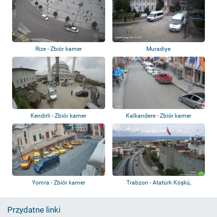
Rize - Zbiór kamer
Muradiye
Kendirli - Zbiór kamer
Kalkandere - Zbiór kamer
Yomra - Zbiór kamer
Trabzon - Atatürk Köşkü,
Ayasofya, Bozte...
Przydatne linki