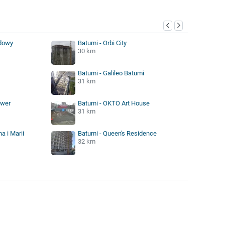
udowy
Batumi - Orbi City
30 km
Batumi - Galileo Batumi
31 km
ower
Batumi - OKTO Art House
31 km
a i Marii
Batumi - Queen's Residence
32 km