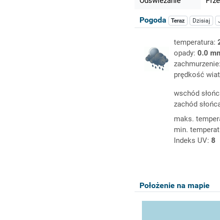
Odświeżanie
Prze
Pogoda
Teraz
Dzisiaj
temperatura:
opady:
0.0 m
zachmurzenie
prędkość wiat
wschód słońc
zachód słońc
maks. temper
min. temperat
Indeks UV:
8
Położenie na mapie