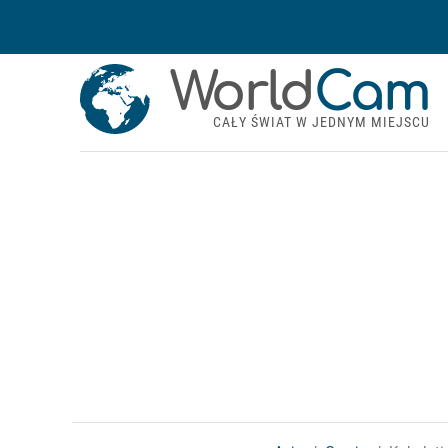
World
Cam
CAŁY ŚWIAT W JEDNYM MIEJSCU