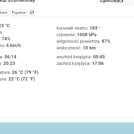
kaz strumieniowy
Zgłaszający
Jutro
Pojutrze
23 °C
kierunek wiatru:
183 °
m
ciśnienie:
1008 hPa
:
74%
wilgotność powietrza:
87%
ru:
6 km/h
widoczność:
10 km
a:
06:14
wschód księżyca:
00:45
a:
20:23
zachód księżyca:
17:06
atura:
26 °C (79 °F)
ura:
22 °C (72 °F)