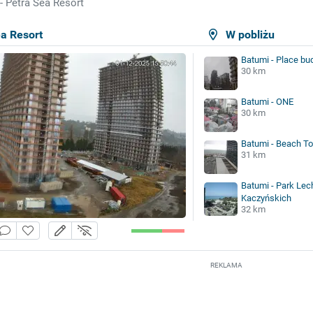
 - Petra Sea Resort
ea Resort
W pobliżu
Batumi - Place b
30 km
Batumi - ONE
30 km
Batumi - Beach T
31 km
Batumi - Park Lech
Kaczyńskich
32 km
REKLAMA