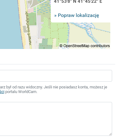
41°53'8" N 41°45'22" E
» Popraw lokalizację
z był od razu widoczny. Jeśli nie posiadasz konta, możesz je
ści
portalu WorldCam.