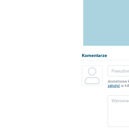
Komentarze
Anonimowe ko
założyć
w kil