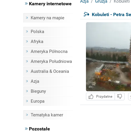
Azja
Gruzja
Kobuleti
Kamery internetowe
Kobuleti - Petra S
Kamery na mapie
Polska
Afryka
Ameryka Północna
Ameryka Południowa
Australia & Oceania
Azja
Bieguny
Przydatne
Europa
Tematyka kamer
Pozostałe