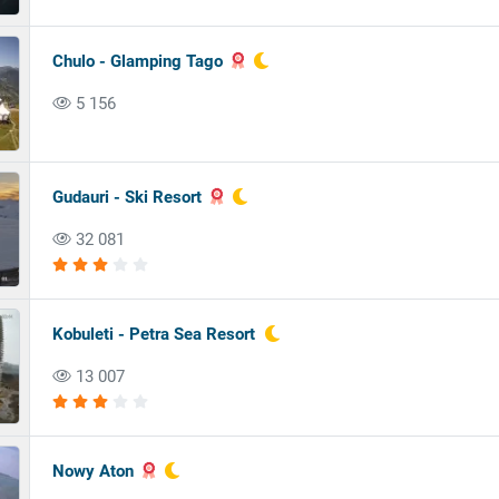
Chulo - Glamping Tago
5 156
Gudauri - Ski Resort
32 081
Kobuleti - Petra Sea Resort
13 007
Nowy Aton