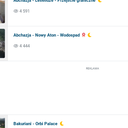
Abchazja - Leselidze - Przejście graniczne
4 591
Abchazja - Nowy Aton - Wodospad
4 444
REKLAMA
Bakuriani - Orbi Palace