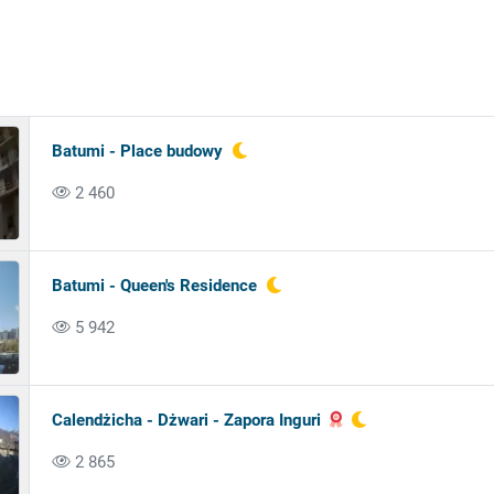
Batumi - Place budowy
2 460
Batumi - Queen's Residence
5 942
Calendżicha - Dżwari - Zapora Inguri
2 865