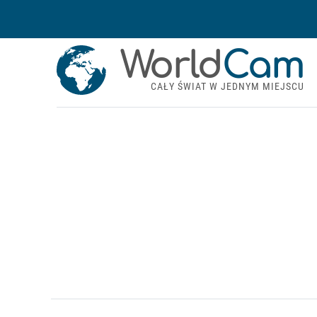
World
Cam
CAŁY ŚWIAT W JEDNYM MIEJSCU