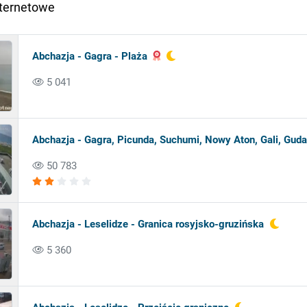
nternetowe
Abchazja - Gagra - Plaża
5 041
Abchazja - Gagra, Picunda, Suchumi, Nowy Aton, Gali, Guda
50 783
Abchazja - Leselidze - Granica rosyjsko-gruzińska
5 360