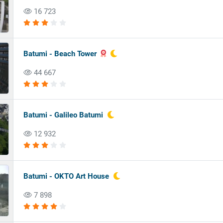
16 723
Batumi - Beach Tower
44 667
Batumi - Galileo Batumi
12 932
Batumi - OKTO Art House
7 898