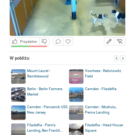
Przydatne
W pobliżu
Mount Laurel -
Voorhees - Rabinowitz
Ramblewood
Field
Berlin - Berlin Farmers
Camden - Filadelfia
Market
Camden - Pancernik USS
Camden - Moshulu,
New Jersey
Penns Landing
Filadelfia - Penn's
Filadelfia - Head House
Landing, Ben Frankli...
Square