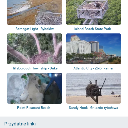
Barnegat Light - Rybołów
Island Beach State Park -
Rybołów
Hillsborough Township - Duke
Atlantic City - Zbiór kamer
Farms - Bie...
Point Pleasant Beach -
Sandy Hook - Gniazdo rybołowa
Jenkinson's Aquar...
Przydatne linki