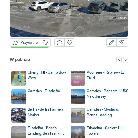
Przydatne
W pobliżu
Cherry Hill - Camp Bow
Voorhees - Rabinowitz
Wow
Field
Camden - Filadelfia
Camden - Pancernik USS
New Jersey
Berlin - Berlin Farmers
Camden - Moshulu,
Market
Penns Landing
Filadelfia - Penn's
Filadelfia - Society Hill
Landing, Ben Frankli...
Towers